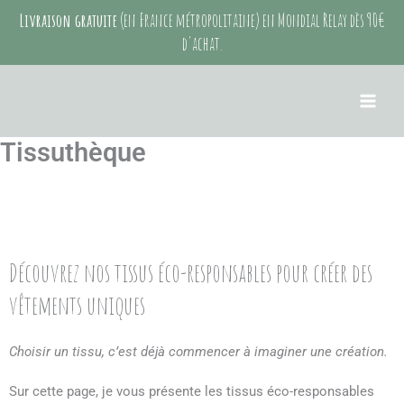
Aller
Livraison gratuite
(en France métropolitaine) en Mondial Relay dès 90€
au
d'achat.
contenu
Tissuthèque
Découvrez nos tissus éco-responsables pour créer des
vêtements uniques
Choisir un tissu, c’est déjà commencer à imaginer une création.
Sur cette page, je vous présente les tissus éco-responsables