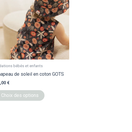
a
plusieurs
variations.
Les
options
peuvent
être
choisies
sur
éations bébés et enfants
la
apeau de soleil en coton GOTS
page
,00
€
du
Choix des options
produit