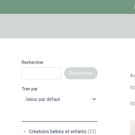
Aller
au
contenu
Rechercher
Rechercher
Ac
V
Trier par
Vo
Créations bébés et enfants
(23)