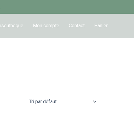
.
issuthèque
Mon compte
Contact
Panier