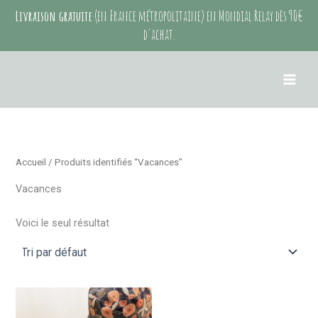
Aller
Livraison gratuite
(en France métropolitaine) en Mondial Relay dès 90€
au
d'achat.
contenu
Accueil
/ Produits identifiés “Vacances”
Vacances
Voici le seul résultat
Ce
produit