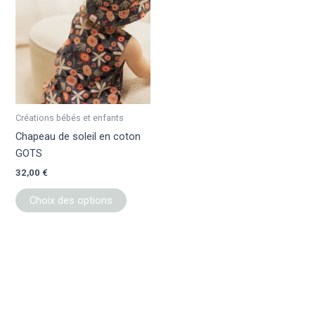
a
plusieurs
variations.
Les
options
peuvent
être
Créations bébés et enfants
choisies
Chapeau de soleil en coton
sur
GOTS
la
32,00
€
page
du
Choix des options
produit