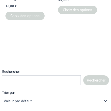
55,00
€
page
page
48,00
€
du
du
Choix des options
produit
produit
Choix des options
Rechercher
Rechercher
Trier par