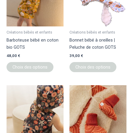
variations.
variation
Les
Les
options
options
peuvent
peuvent
être
être
Créations bébés et enfants
Créations bébés et enfants
choisies
choisies
Barboteuse bébé en coton
Bonnet bébé à oreilles |
sur
sur
bio GOTS
Peluche de coton GOTS
la
la
48,00
€
39,00
€
page
page
du
du
Choix des options
Choix des options
produit
produit
Ce
Ce
produit
produit
a
a
plusieurs
plusieur
variations.
variation
Les
Les
options
options