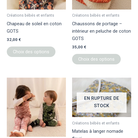
peuvent
peuvent
être
être
Créations bébés et enfants
Créations bébés et enfants
choisies
choisies
Chapeau de soleil en coton
Chaussons de portage –
sur
sur
GOTS
intérieur en peluche de coton
la
la
GOTS
32,00
€
page
page
35,00
€
du
du
Choix des options
produit
produit
Choix des options
Ce
produit
a
EN RUPTURE DE
plusieurs
STOCK
variations.
Les
Créations bébés et enfants
options
Matelas à langer nomade
peuvent