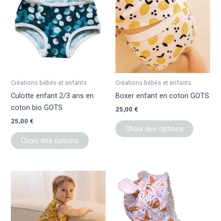
a
a
plusieurs
plusieur
variations.
variation
Les
Les
options
options
peuvent
peuvent
être
être
Créations bébés et enfants
Créations bébés et enfants
choisies
choisies
Culotte enfant 2/3 ans en
Boxer enfant en coton GOTS
sur
sur
coton bio GOTS
25,00
€
la
la
25,00
€
page
page
Choix des options
du
du
Choix des options
produit
produit
Ce
Ce
produit
produit
a
a
plusieurs
plusieur