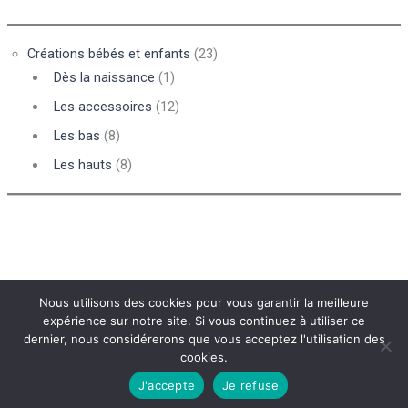
Créations bébés et enfants
(23)
Dès la naissance
(1)
Les accessoires
(12)
Les bas
(8)
Les hauts
(8)
Nous utilisons des cookies pour vous garantir la meilleure
expérience sur notre site. Si vous continuez à utiliser ce
dernier, nous considérerons que vous acceptez l'utilisation des
Conditions générales de vente
cookies.
Mentions légales
J'accepte
Je refuse
Newsletter