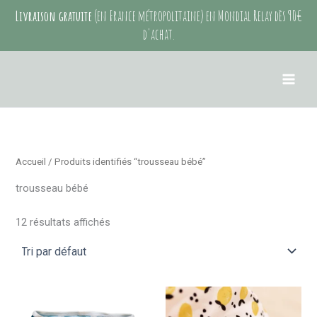
Aller
Livraison gratuite
(en France métropolitaine) en Mondial Relay dès 90€
au
d'achat.
contenu
Accueil
/ Produits identifiés “trousseau bébé”
trousseau bébé
12 résultats affichés
Ce
Ce
produit
produit