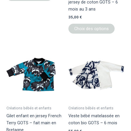
jersey de coton GOTS – 6
la
la
mois au 3 ans
page
page
35,00
€
du
du
produit
produit
Choix des options
Ce
Ce
produit
produit
a
a
plusieurs
plusieur
variations.
variation
Les
Les
options
options
peuvent
peuvent
être
être
Créations bébés et enfants
Créations bébés et enfants
choisies
choisies
Gilet enfant en jersey French
Veste bébé matelassée en
sur
sur
Terry GOTS – fait main en
coton bio GOTS – 6 mois
la
la
Bretagne