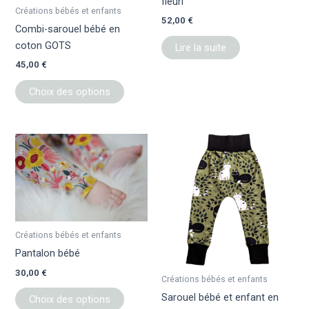
fleuri
être
Créations bébés et enfants
52,00
€
choisies
Combi-sarouel bébé en
sur
coton GOTS
Lire la suite
la
45,00
€
page
du
Choix des options
produit
Ce
Ce
produit
produit
a
a
plusieurs
plusieur
variations.
variation
Les
Les
Créations bébés et enfants
options
options
Pantalon bébé
peuvent
peuvent
30,00
€
être
être
Créations bébés et enfants
choisies
choisies
Sarouel bébé et enfant en
Choix des options
sur
sur