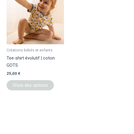
a
plusieurs
variations.
Les
options
peuvent
être
Créations bébés et enfants
choisies
Tee-shirt évolutif | coton
sur
GOTS
la
25,00
€
page
du
Choix des options
produit