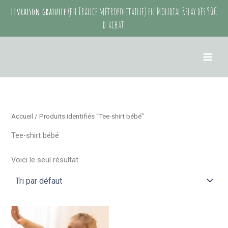
Aller
Livraison gratuite
(en France métropolitaine) en Mondial Relay dès 90€
au
d'achat.
contenu
Accueil
/ Produits identifiés “Tee-shirt bébé”
Tee-shirt bébé
Voici le seul résultat
Ce
produit