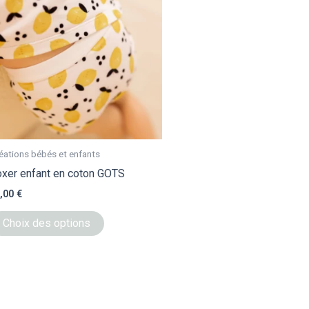
a
plusieurs
variations.
Les
options
peuvent
être
choisies
sur
éations bébés et enfants
la
xer enfant en coton GOTS
page
,00
€
du
Choix des options
produit