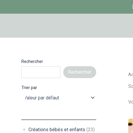
Aller
au
contenu
Rechercher
Rechercher
Ac
S
Trier par
Vo
Créations bébés et enfants
(23)