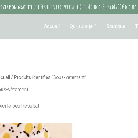
Livraison gratuite
(en France métropolitaine) en Mondial Relay dès 90€ d'achat
Accueil
Qui suis-je ?
Boutique
T
cueil
/ Produits identifiés “Sous-vêtement”
ous-vêtement
ici le seul résultat
Ce
produit