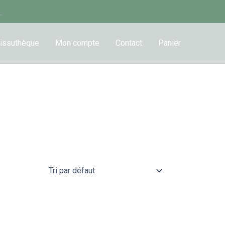
.
issuthèque
Mon compte
Contact
Panier