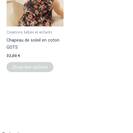
variations.
Les
options
peuvent
être
Créations bébés et enfants
choisies
Chapeau de soleil en coton
sur
GOTS
la
32,00
€
page
du
Choix des options
produit