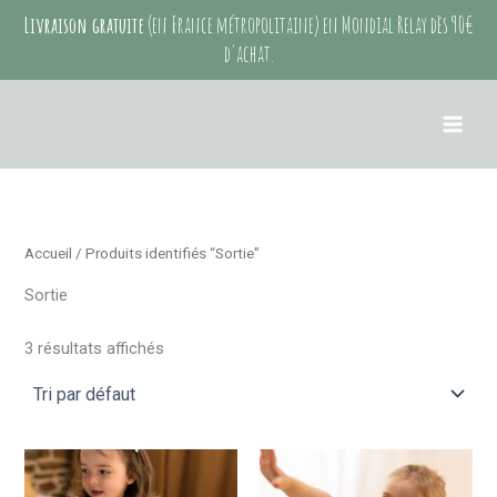
Aller
Livraison gratuite
(en France métropolitaine) en Mondial Relay dès 90€
au
d'achat.
contenu
Accueil
/ Produits identifiés “Sortie”
Sortie
3 résultats affichés
Ce
Ce
produit
produit