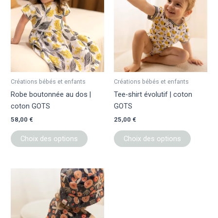
a
a
plusieurs
plusieur
variations.
variation
Les
Les
options
options
peuvent
peuvent
être
être
Créations bébés et enfants
Créations bébés et enfants
choisies
choisies
Robe boutonnée au dos |
Tee-shirt évolutif | coton
sur
sur
coton GOTS
GOTS
la
la
58,00
€
25,00
€
page
page
du
du
Choix des options
Choix des options
produit
produit
Ce
produit
a
plusieurs