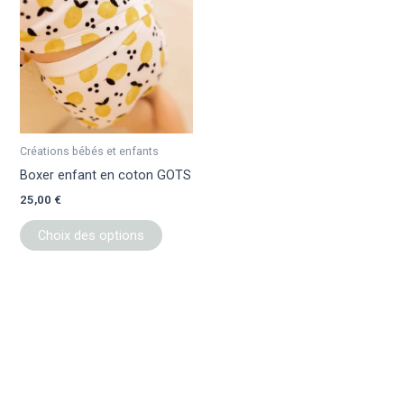
a
plusieurs
variations.
Les
options
peuvent
être
Créations bébés et enfants
choisies
Boxer enfant en coton GOTS
sur
25,00
€
la
page
Choix des options
du
produit