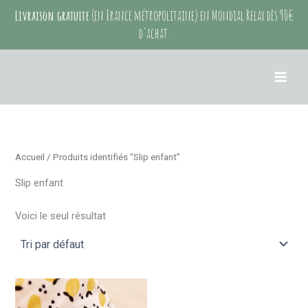
Aller
Livraison gratuite
(en France métropolitaine) en Mondial Relay dès 90€
au
d'achat.
contenu
Accueil
/ Produits identifiés “Slip enfant”
Slip enfant
Voici le seul résultat
Ce
produit