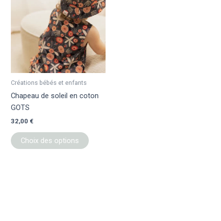
a
plusieurs
variations.
Les
options
peuvent
être
Créations bébés et enfants
choisies
Chapeau de soleil en coton
sur
GOTS
la
32,00
€
page
du
Choix des options
produit