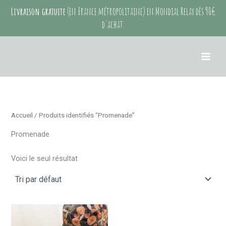
Aller
Livraison gratuite
(en France métropolitaine) en Mondial Relay dès 90€
au
d'achat.
contenu
Accueil
/ Produits identifiés “Promenade”
Promenade
Voici le seul résultat
Ce
produit