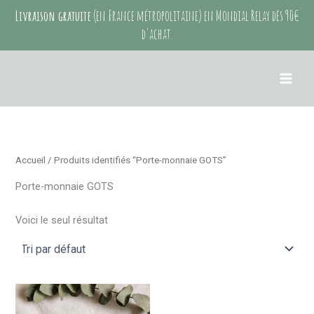
Aller
Livraison gratuite
(en France métropolitaine) en Mondial Relay dès 90€
au
d'achat.
contenu
Accueil
/ Produits identifiés “Porte-monnaie GOTS”
Porte-monnaie GOTS
Voici le seul résultat
Ce
produit