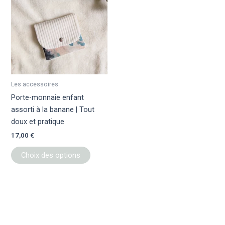
a
plusieurs
variations.
Les
options
peuvent
être
Les accessoires
choisies
Porte-monnaie enfant
sur
assorti à la banane | Tout
la
doux et pratique
page
17,00
€
du
produit
Choix des options