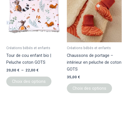
a
a
20,00 €
à
plusieurs
plusieur
22,00 €
variations.
variation
Les
Les
options
options
peuvent
peuvent
être
être
Créations bébés et enfants
Créations bébés et enfants
choisies
choisies
Tour de cou enfant bio |
Chaussons de portage –
sur
sur
Peluche coton GOTS
intérieur en peluche de coton
la
la
GOTS
20,00
€
–
22,00
€
page
page
35,00
€
du
du
Choix des options
produit
produit
Choix des options