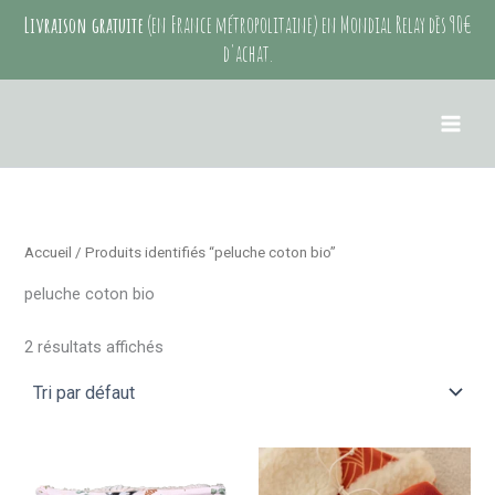
Aller
Livraison gratuite
(en France métropolitaine) en Mondial Relay dès 90€
au
d'achat.
contenu
Accueil
/ Produits identifiés “peluche coton bio”
peluche coton bio
2 résultats affichés
Plage
Ce
Ce
de
produit
produit
prix :