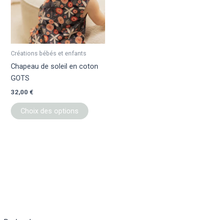
variations.
Les
options
peuvent
être
Créations bébés et enfants
choisies
Chapeau de soleil en coton
sur
GOTS
la
32,00
€
page
du
Choix des options
produit