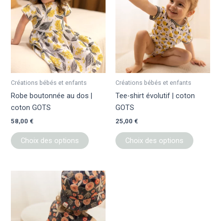
a
a
plusieurs
plusieur
variations.
variation
Les
Les
options
options
peuvent
peuvent
être
être
Créations bébés et enfants
Créations bébés et enfants
choisies
choisies
Robe boutonnée au dos |
Tee-shirt évolutif | coton
sur
sur
coton GOTS
GOTS
la
la
58,00
€
25,00
€
page
page
du
du
Choix des options
Choix des options
produit
produit
Ce
produit
a
plusieurs