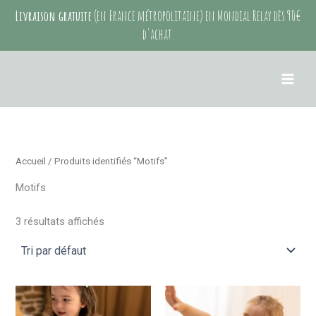
Aller
Livraison gratuite
(en France métropolitaine) en Mondial Relay dès 90€
au
d'achat.
contenu
Accueil
/ Produits identifiés “Motifs”
Motifs
3 résultats affichés
Ce
Ce
produit
produit