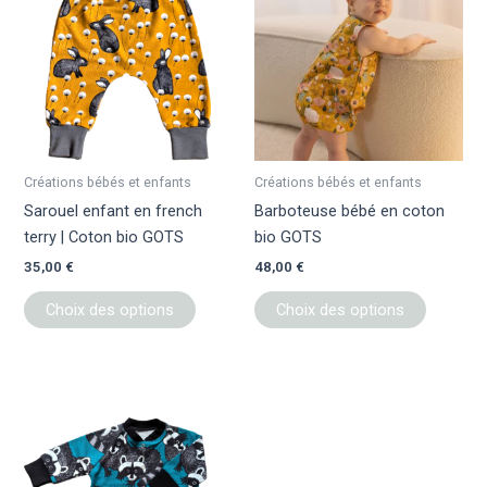
a
a
plusieurs
plusieur
variations.
variation
Les
Les
options
options
peuvent
peuvent
être
être
Créations bébés et enfants
Créations bébés et enfants
choisies
choisies
Sarouel enfant en french
Barboteuse bébé en coton
sur
sur
terry | Coton bio GOTS
bio GOTS
la
la
35,00
€
48,00
€
page
page
du
du
Choix des options
Choix des options
produit
produit
Ce
produit
a
plusieurs