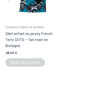
variations.
Les
options
peuvent
être
Créations bébés et enfants
choisies
Gilet enfant en jersey French
sur
Terry GOTS – fait main en
la
Bretagne
page
48,00
€
du
produit
Choix des options