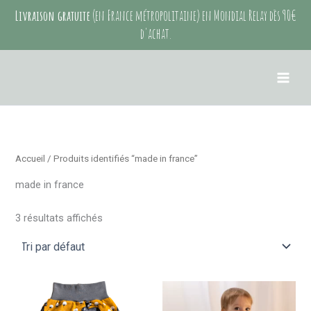
Aller
Livraison gratuite
(en France métropolitaine) en Mondial Relay dès 90€
au
d'achat.
contenu
Accueil
/ Produits identifiés “made in france”
made in france
3 résultats affichés
Ce
Ce
produit
produit