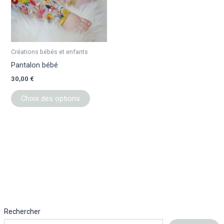
a
plusieurs
variations.
Les
Créations bébés et enfants
options
Pantalon bébé
peuvent
30,00
€
être
choisies
Choix des options
sur
la
page
du
produit
Rechercher