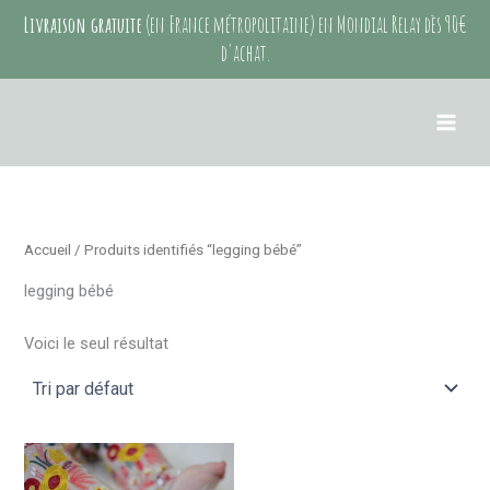
Aller
Livraison gratuite
(en France métropolitaine) en Mondial Relay dès 90€
au
d'achat.
contenu
Accueil
/ Produits identifiés “legging bébé”
legging bébé
Voici le seul résultat
Ce
produit