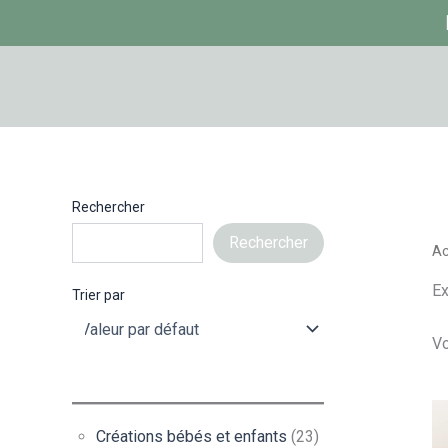
Aller
au
contenu
Rechercher
Rechercher
Ac
Ex
Trier par
Vo
Créations bébés et enfants
(23)