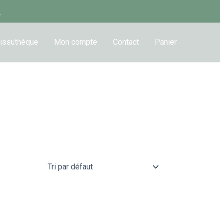
.
issuthèque
Mon compte
Contact
Panier