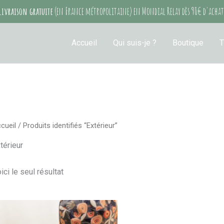
Livraison gratuite
(en France métropolitaine) en Mondial Relay dès 90€ d'achat
Accueil
Qui suis-je ?
Boutique
T
cueil
/ Produits identifiés “Extérieur”
térieur
ici le seul résultat
Ce
produit