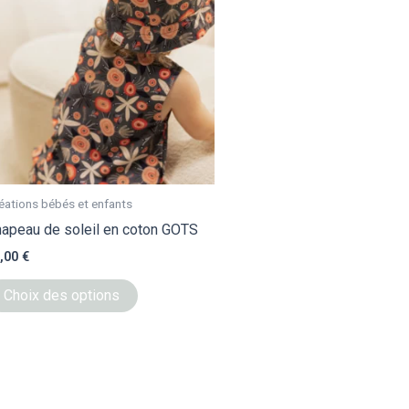
a
plusieurs
variations.
Les
options
peuvent
être
choisies
sur
éations bébés et enfants
la
apeau de soleil en coton GOTS
page
,00
€
du
Choix des options
produit