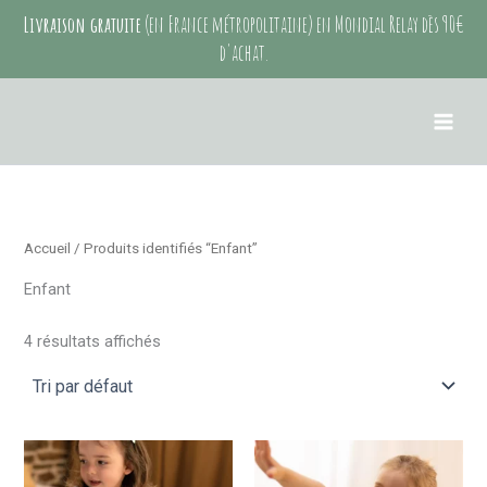
Aller
Livraison gratuite
(en France métropolitaine) en Mondial Relay dès 90€
au
d'achat.
contenu
Accueil
/ Produits identifiés “Enfant”
Enfant
4 résultats affichés
Ce
Ce
produit
produit