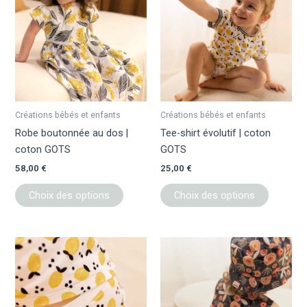
a
a
plusieurs
plusieur
variations.
variation
Les
Les
options
options
peuvent
peuvent
être
être
Créations bébés et enfants
Créations bébés et enfants
choisies
choisies
Robe boutonnée au dos |
Tee-shirt évolutif | coton
sur
sur
coton GOTS
GOTS
la
la
58,00
€
25,00
€
page
page
du
du
Choix des options
Choix des options
produit
produit
Ce
Ce
produit
produit
a
a
plusieurs
plusieur