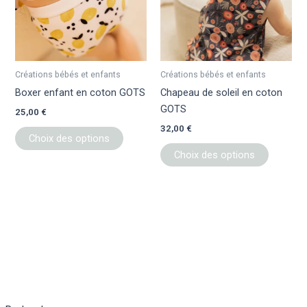
variations.
variation
Les
Les
options
options
peuvent
peuvent
être
être
Créations bébés et enfants
Créations bébés et enfants
choisies
choisies
Boxer enfant en coton GOTS
Chapeau de soleil en coton
sur
sur
GOTS
25,00
€
la
la
32,00
€
page
page
Choix des options
du
du
Choix des options
produit
produit