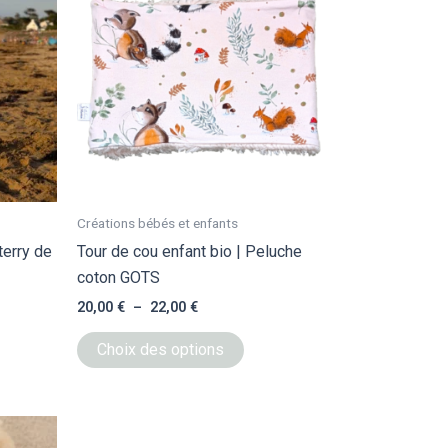
20,00 €
a
à
sieurs
plusieurs
22,00 €
ations.
variations.
Les
ions
options
vent
peuvent
e
être
isies
choisies
sur
Créations bébés et enfants
la
terry de
Tour de cou enfant bio | Peluche
e
page
coton GOTS
du
20,00
€
–
22,00
€
duit
produit
Choix des options