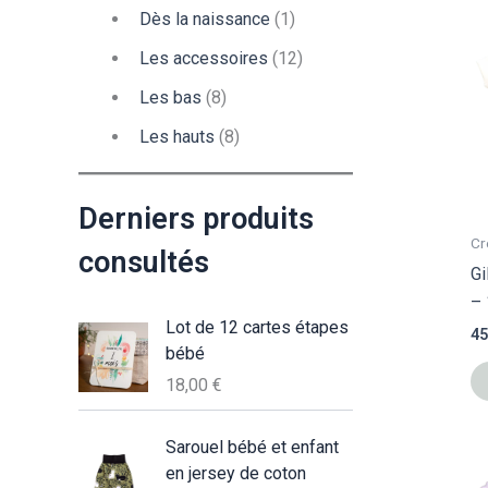
Dès la naissance
(1)
Les accessoires
(12)
Les bas
(8)
Les hauts
(8)
Derniers produits
Cr
consultés
Gi
– 
Lot de 12 cartes étapes
45
bébé
18,00
€
Sarouel bébé et enfant
en jersey de coton