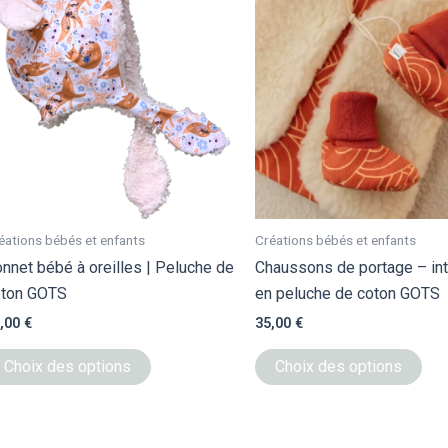
produit
pro
a
a
plusieurs
plu
variations.
vari
Les
Les
options
opt
peuvent
peu
être
êtr
choisies
cho
sur
sur
éations bébés et enfants
Créations bébés et enfants
la
la
nnet bébé à oreilles | Peluche de
Chaussons de portage – int
page
pag
oton GOTS
en peluche de coton GOTS
du
du
,00
€
35,00
€
produit
pro
Choix des options
Choix des options