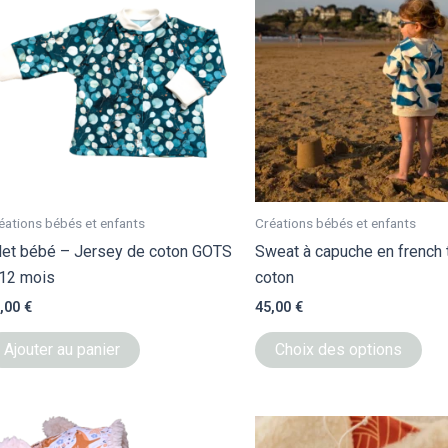
a
plu
vari
Les
opt
peu
êtr
cho
sur
éations bébés et enfants
Créations bébés et enfants
la
let bébé – Jersey de coton GOTS
Sweat à capuche en french 
pag
12 mois
coton
du
,00
€
45,00
€
pro
Ajouter au panier
Choix des options
Ce
Ce