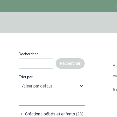
Aller
au
contenu
Rechercher
Rechercher
Ac
cr
Trier par
5 
Créations bébés et enfants
(23)