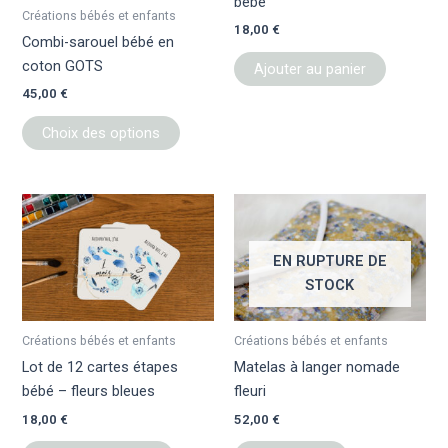
bébé
être
Créations bébés et enfants
18,00
€
choisies
Combi-sarouel bébé en
sur
coton GOTS
Ajouter au panier
la
45,00
€
page
du
Choix des options
produit
EN RUPTURE DE
STOCK
Créations bébés et enfants
Créations bébés et enfants
Lot de 12 cartes étapes
Matelas à langer nomade
bébé – fleurs bleues
fleuri
18,00
€
52,00
€