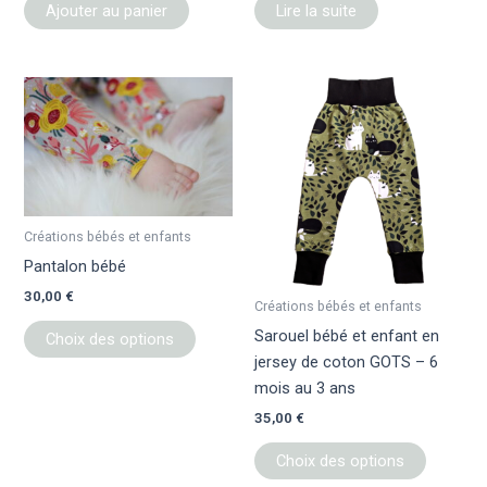
Ajouter au panier
Lire la suite
Ce
Ce
produit
produit
a
a
plusieurs
plusieur
variations.
variation
Les
Les
Créations bébés et enfants
options
options
Pantalon bébé
peuvent
peuvent
30,00
€
être
être
Créations bébés et enfants
choisies
choisies
Sarouel bébé et enfant en
Choix des options
sur
sur
jersey de coton GOTS – 6
la
la
mois au 3 ans
page
page
35,00
€
du
du
produit
produit
Choix des options