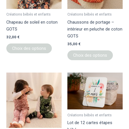
peuvent
peuvent
être
être
Créations bébés et enfants
Créations bébés et enfants
choisies
choisies
Chapeau de soleil en coton
Chaussons de portage –
sur
sur
GOTS
intérieur en peluche de coton
la
la
GOTS
32,00
€
page
page
35,00
€
du
du
Choix des options
produit
produit
Choix des options
Ce
produit
a
plusieurs
variations.
Les
Créations bébés et enfants
options
Lot de 12 cartes étapes
peuvent