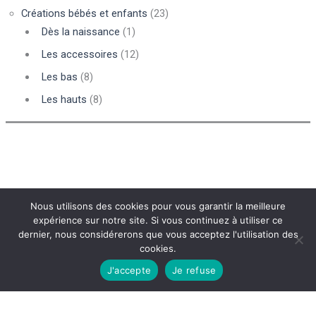
Créations bébés et enfants
(23)
Dès la naissance
(1)
Les accessoires
(12)
Les bas
(8)
Les hauts
(8)
Nous utilisons des cookies pour vous garantir la meilleure
expérience sur notre site. Si vous continuez à utiliser ce
dernier, nous considérerons que vous acceptez l'utilisation des
Conditions générales de vente
cookies.
Mentions légales
J'accepte
Je refuse
Newsletter
Me contacter
Copyright © 2026 Ateliers Micoton | Propulsé par Ateliers Micoton