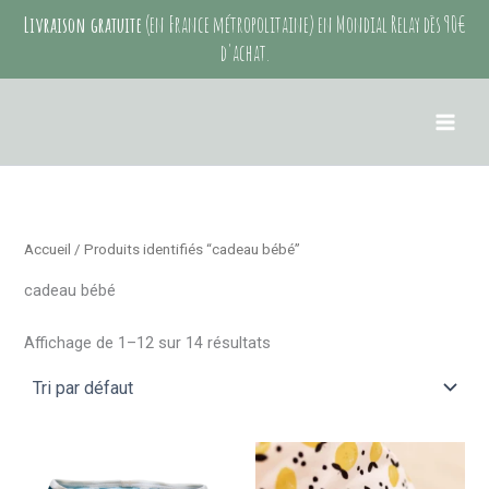
Aller
Livraison gratuite
(en France métropolitaine) en Mondial Relay dès 90€
au
d'achat.
contenu
Accueil
/ Produits identifiés “cadeau bébé”
cadeau bébé
Affichage de 1–12 sur 14 résultats
Ce
Ce
produit
produit