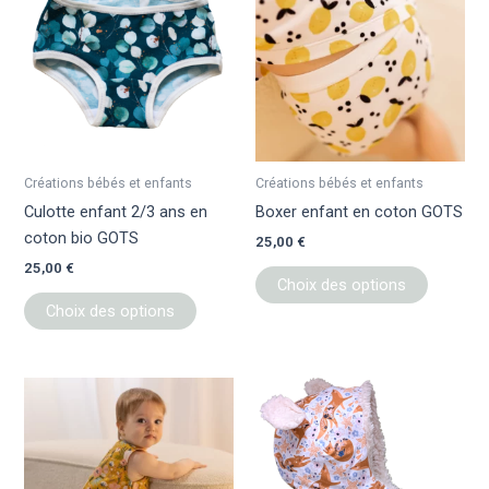
a
a
plusieurs
plusieur
variations.
variation
Les
Les
options
options
peuvent
peuvent
être
être
Créations bébés et enfants
Créations bébés et enfants
choisies
choisies
Culotte enfant 2/3 ans en
Boxer enfant en coton GOTS
sur
sur
coton bio GOTS
25,00
€
la
la
25,00
€
page
page
Choix des options
du
du
Choix des options
produit
produit
Ce
Ce
produit
produit
a
a
plusieurs
plusieur