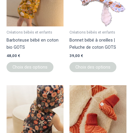
variations.
variation
Les
Les
options
options
peuvent
peuvent
être
être
Créations bébés et enfants
Créations bébés et enfants
choisies
choisies
Barboteuse bébé en coton
Bonnet bébé à oreilles |
sur
sur
bio GOTS
Peluche de coton GOTS
la
la
48,00
€
39,00
€
page
page
du
du
Choix des options
Choix des options
produit
produit
Ce
Ce
produit
produit
a
a
plusieurs
plusieur
variations.
variation
Les
Les
options
options