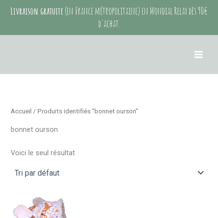
Aller
Livraison gratuite
(en France métropolitaine) en Mondial Relay dès 90€
au
d'achat.
contenu
Accueil
/ Produits identifiés “bonnet ourson”
bonnet ourson
Voici le seul résultat
Ce
produit