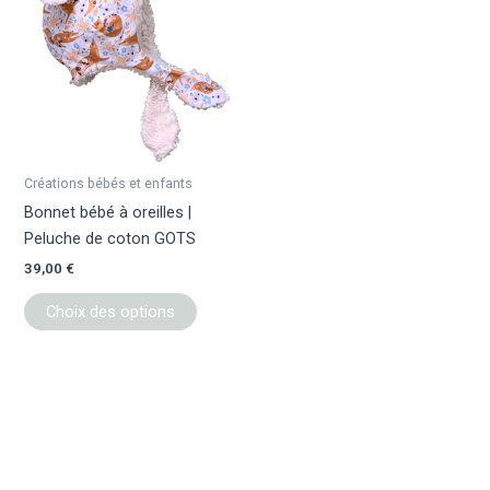
a
plusieurs
variations.
Les
options
peuvent
être
Créations bébés et enfants
choisies
Bonnet bébé à oreilles |
sur
Peluche de coton GOTS
la
39,00
€
page
du
Choix des options
produit