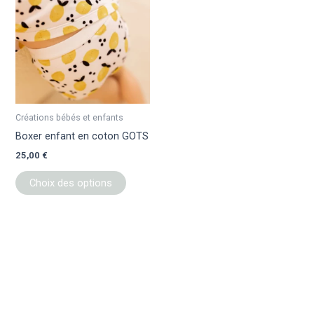
a
plusieurs
variations.
Les
options
peuvent
être
Créations bébés et enfants
choisies
Boxer enfant en coton GOTS
sur
25,00
€
la
page
Choix des options
du
produit