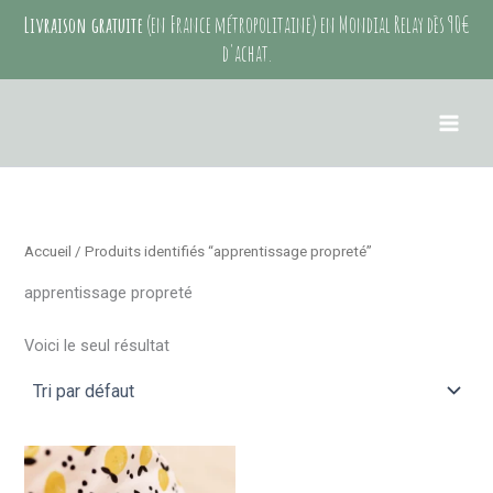
Aller
Livraison gratuite
(en France métropolitaine) en Mondial Relay dès 90€
au
d'achat.
contenu
Accueil
/ Produits identifiés “apprentissage propreté”
apprentissage propreté
Voici le seul résultat
Ce
produit