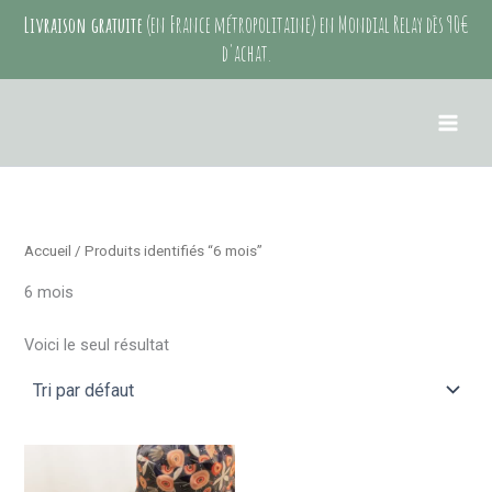
Aller
Livraison gratuite
(en France métropolitaine) en Mondial Relay dès 90€
au
d'achat.
contenu
Accueil
/ Produits identifiés “6 mois”
6 mois
Voici le seul résultat
Ce
produit