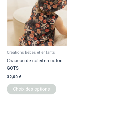
a
plusieurs
variations.
Les
options
peuvent
être
Créations bébés et enfants
choisies
Chapeau de soleil en coton
sur
GOTS
la
32,00
€
page
du
Choix des options
produit