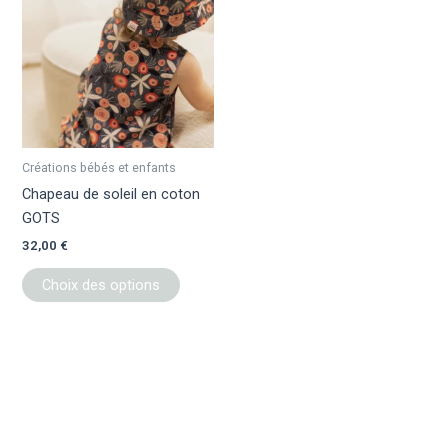
a
plusieurs
variations.
Les
options
peuvent
être
Créations bébés et enfants
choisies
Chapeau de soleil en coton
sur
GOTS
la
32,00
€
page
du
Choix des options
produit