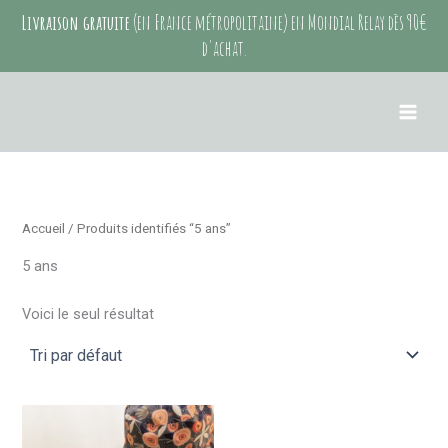
Aller
Livraison gratuite
(en France métropolitaine) en Mondial Relay dès 90€
au
d'achat.
contenu
Accueil
/ Produits identifiés “5 ans”
5 ans
Voici le seul résultat
Ce
produit