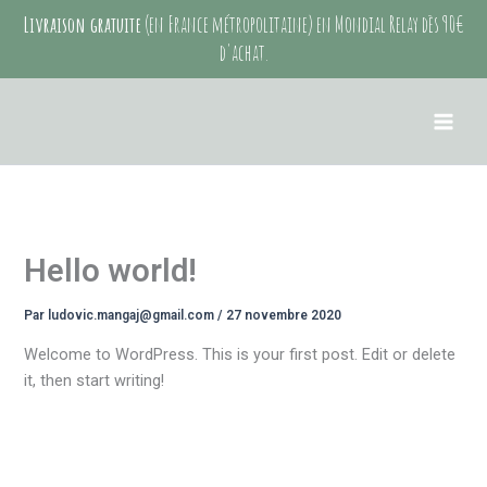
Aller
Livraison gratuite
(en France métropolitaine) en Mondial Relay dès 90€
au
d'achat.
contenu
Hello world!
Par
ludovic.mangaj@gmail.com
/
27 novembre 2020
Welcome to WordPress. This is your first post. Edit or delete
it, then start writing!